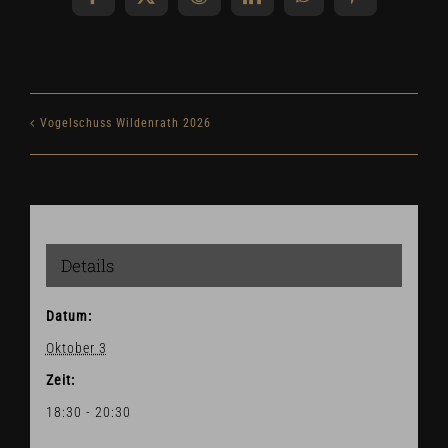
Facebook
X
Reddit
LinkedIn
WhatsApp
Pinterest
Vogelschuss Wildenrath 2026
Details
Datum:
Oktober 3
Zeit:
18:30 - 20:30