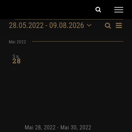
Zum
Inhalt
Veranstaltungen
28.05.2022
 - 
09.08.2026
Ver
springen
Suche
Veran
Liste
Datum
Ans
Suche
wählen.
Mai 2022
Nav
und
Sa.
28
Ansic
Navig
Mai 28, 2022
-
Mai 30, 2022